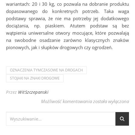
wariantach: 20 i 30 kg, co pozwala na dobranie produktu
dopasowanego do konkretnych potrzeb. Taka waga
podstawy sprawia, że nie ma potrzeby jej dodatkowego
dociążania, np. piaskiem. Atutem podstaw są bez
wątpienia uniwersalne otwory mocujące, które pozwalają
na swobodne osadzanie zarówno klasycznych znaków
pionowych, jak i słupków drogowych czy ogrodzeń.
OZNACZENIA TYMCZASOWE NA DROGACH
STOJAKI NA ZNAKI DROGOWE
Przez
WitSzczepanski
ZMIANY W ORGANIZA
Możliwość komentowania
została wyłączona