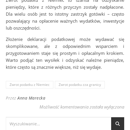
pieniędzy, które z różnych przyczyn zostały nadpłacone.
Dla wielu osób jest to istotny zastrzyk gotówki – często
pozwalający na opłacenie ważnych wydatków, inwestycje
lub oszczędności.
Złożenie deklaracji podatkowej może wydawać się
skomplikowane, ale z odpowiednim wsparciem i
przygotowaniem staje się prostym i opłacalnym krokiem.
Warto podjąć ten wysiłek i odzyskać należne pieniądze,
które często są znacznie większe, niż się wydaje.
Zwrot podatku z Niemiec
Zwrot podatku zza granicy
Przez
Anna Marecka
Zwrot podatku z Niem
Możliwość komentowania
została wyłączona